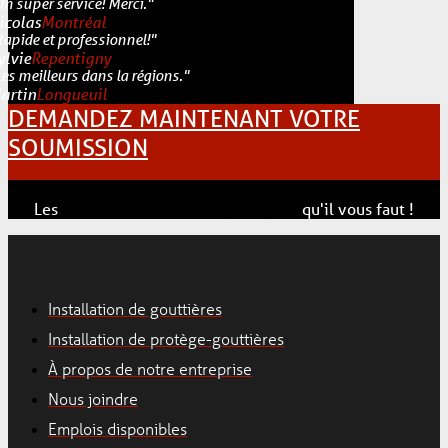
Un super service! Merci."
icolas
Montréal
Rapide et professionnel!"
ylvie
Repentigny
Les meilleurs dans la régions."
artin
Longueuil
DEMANDEZ MAINTENANT VOTRE
SOUMISSION
Les
solutions
matériaux
experts
pros
qu'il vous faut !
Installation de gouttières
Installation de protège-gouttières
À propos de notre entreprise
Nous joindre
Emplois disponibles