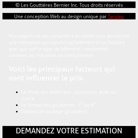
© Les Gouttières Bernier Inc. Tous droits réservés
Une conception Web au design unique par
Tansley
Nos experts et nos conseillers en vente vous donneront
une estimation qui répond parfaitement à vos besoins
quel que soit le type de bâtiment – résidentiel,
commercial, industriel ou institutionnel.
Voici les principaux facteurs qui
vont influencer le prix.
Le choix des matériaux : aluminium, acier ou
cuivre
Le format des gouttières : 5" ou 6"
Options de protège-gouttières
DEMANDEZ VOTRE ESTIMATION